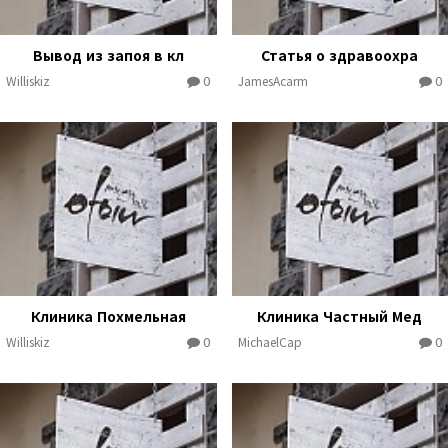
Вывод из запоя в кл
Статья о здравоохра
0
0
Williskiz
JamesAcarm
Клиника Похмельная
Клиника Частный Мед
0
0
Williskiz
MichaelCap