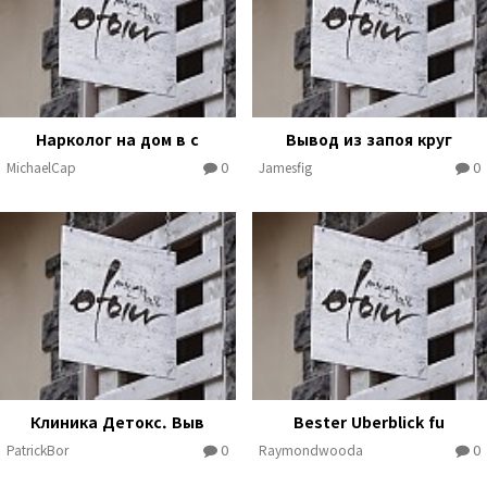
Нарколог на дом в с
Вывод из запоя круг
0
0
MichaelCap
Jamesfig
Клиника Детокс. Выв
Bester Uberblick fu
0
0
PatrickBor
Raymondwooda