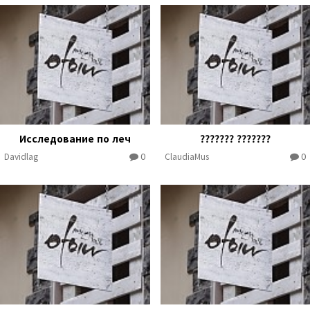
Исследование по леч
??????? ???????
0
0
Davidlag
ClaudiaMus