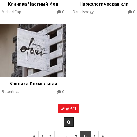
Клиника Частный Мед
Наркологическая кли
0
0
MichaelCap
Danielspogy
Клиника Похмельная
0
Robertnes
글쓰기
6
7
8
9
10