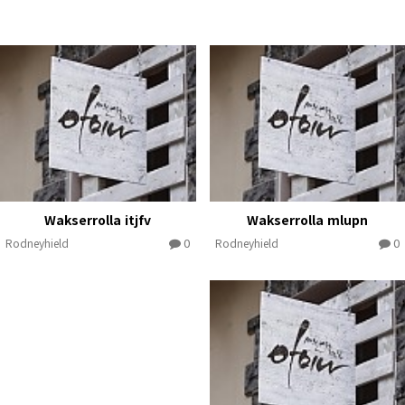
Wakserrolla itjfv
Wakserrolla mlupn
0
0
Rodneyhield
Rodneyhield